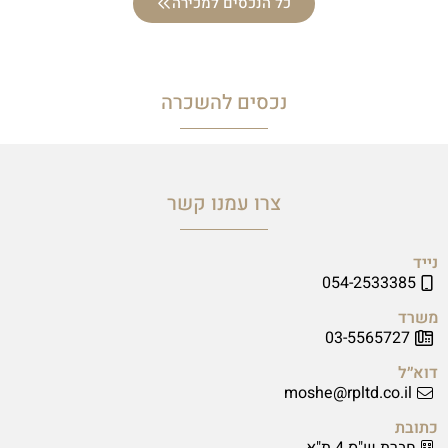
כל הנכסים למכירה
נכסים להשכרה
צרו עמנו קשר
נייד
054-2533385
משרד
03-5565727
דוא״ל
moshe@rpltd.co.il
כתובת
חברת ש"ס 4 ת"א