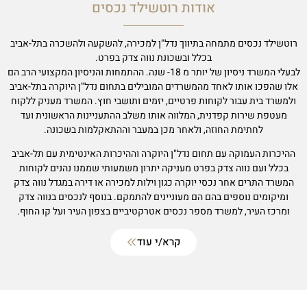
אודות רוטשילד נכסים
רוטשילד נכסים מתמחה בתיווך נדל"ן למכירה, להשקעה ולהשכרה בתל-אביב
בכלל ובשכונת נווה צדק בפרט.
לבעלי המשרד ניסיון של יותר מ 18- שנה. ההתמחות והניסיון המקצועי הרב הם
אלו שהפכו אותו לאחד מהמשרדים המובילים בתחום נדל"ן היוקרה בתל-אביב
ולמשרד בית עבור לקוחות פרטיים, יזמים ותושבי חוץ. המשרד מעניק ללקוח
מעטפת שירות קפדנית, המלווה אותו משלב ההתעניינות הראשונית ועד
לחתימת החוזה, ולאחר מכן במעבר וההתאקלמות בשכונה.
ההיכרות העמוקה עם תחום נדל"ן היוקרה וההיכרות האינטימית עם תל-אביב
בכלל ועם נווה צדק בפרט מעניקה יתרון משמעותי שממנו נהנים לקוחות
המשרד התרים אחר נכסי יוקרה כגון וילות למכירה או דירה במגדל נווה צדק
ומיקומים נוספים בהם הם מעוניינים להתמקם. בנוסף לנכסים בנווה צדק
ומרכז העיר, למשרד מספר נכסים אטרקטיביים בצפון העיר ועל קו החוף.
קרא/י עוד