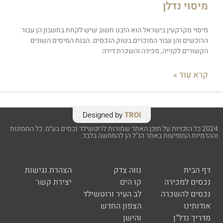
מיסוי נדלן
מיסוי מקרקעין בישראל הוא היבט חשוב שיש לקחת בחשבון הן עבור
הרוכשים והן עבור המוכרים בשוק הנכסים. הבנת המיסים השונים
הקשורים לקנייה, מכירה והשכרת דירה
קרא עוד »
Designed by
TROI
2024 כל הזכויות על תוכן האתר שמורות לרוטשילד נכסים בע״מ. כל התמונות
וההדמיות המופיעות באתר הנ"ל הן להמחשה בלבד.
דף הבית
נווה צדק
הצהרת נגישות
נכסים למכירה
קו הים
יצירת קשר
נכסים להשכרה
לב העיר ורוטשילד
אודותינו
הצפון החדש
מדריך נדל"ן
והישן