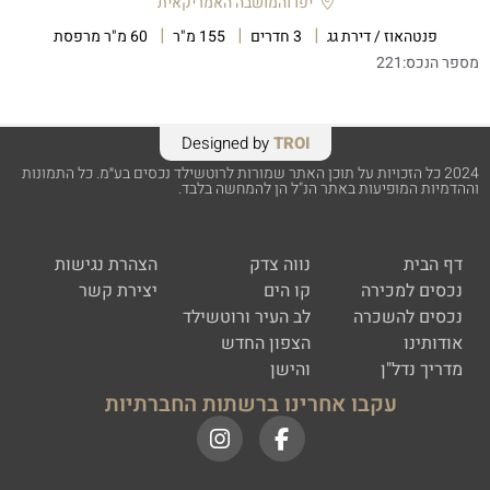
יפו והמושבה האמריקאית
פנטהאוז / דירת גג
3 חדרים
155 מ"ר
60 מ"ר מרפסת
מספר הנכס:
221
Designed by
TROI
2024 כל הזכויות על תוכן האתר שמורות לרוטשילד נכסים בע״מ. כל התמונות
וההדמיות המופיעות באתר הנ"ל הן להמחשה בלבד.
דף הבית
נווה צדק
הצהרת נגישות
נכסים למכירה
קו הים
יצירת קשר
נכסים להשכרה
לב העיר ורוטשילד
אודותינו
הצפון החדש
מדריך נדל"ן
והישן
עקבו אחרינו ברשתות החברתיות