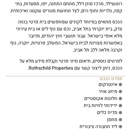
רוטשילד, מרכז סוזן דלל, מתחם התחנה, יפו, מסעדות, בתי
קפה, גלריות וחוף הים, לצד תחושת מגורים שקטה ואיכותית.
הנכס מתאים במיוחד לקונים שמחפשים בית פרטי בנווה
צדק, בית יוקרתי בתל אביב, נכס עם נוף לים או בית עירוני
מלא אופי בישראל. עבור תושבי חוץ יהודים, מדובר
באפשרות מצוינת לבית בישראל, המשלב פרטיות, יוקרה, נוף
וקרבה מלאה ללב תל אביב.
לפרטים נוספים, תיאום סיור פרטי וקבלת מידע מלא על
הנכס, ניתן ליצור קשר עם Rothschild Properties.
מפרט הנכס
⊕ אינטרקום
⊕ מיזוג אויר
⊕ חלונות אקוסטיים
⊕ ידידותי לחיות בית
⊕ מדיח כלים
⊕ מחסן
⊕ ליד תחבורה ציבורית