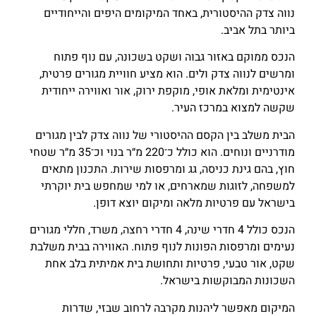
נווה צדק ההיסטורית, באחד המיקומים היפים והייחודיים
ביותר בתל אביב.
הנכס ממוקם באזור גבוה ושקט בשכונה, עם נוף פתוח
ומרשים לנווה צדק ולים. הוא מציע חוויית מגורים פרטית,
אינטימית ומלאת אופי, מוקפת ירוק, אור ואווירה ייחודית
שקשה למצוא במרכז העיר.
הבית משלב בין הקסם ההיסטורי של נווה צדק לבין מגורים
מודרניים ונוחים. הוא כולל כ־220 מ״ר בנוי וכ־35 מ״ר שטחי
חוץ, בהם גינת כניסה, גג ומרפסות שירות. התכנון מתאים
למשפחה, לזוגות שמארחים, או למי שמחפש בית יוקרתי
בישראל עם פרטיות מלאה ומיקום יוצא דופן.
הנכס כולל 4 חדרי שינה, 4 חדרי רחצה, משרד, חללי מגורים
נעימים ומרפסות הפונות לנוף פתוח. האווירה בבית משלבת
שקט, אור טבעי, פרטיות ותחושת בית אמיתית בלב אחת
השכונות המבוקשות בישראל.
המיקום מאפשר ליהנות מקרבה לרחוב שבזי, שדרות