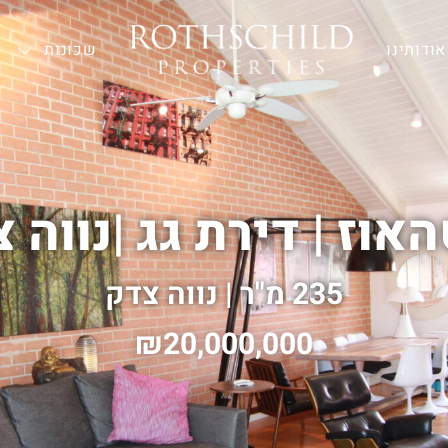
אודותינו
—
שכונות
אוז | דירת גג
|
נווה 
235 מ"ר | נווה צדק
20,000,000