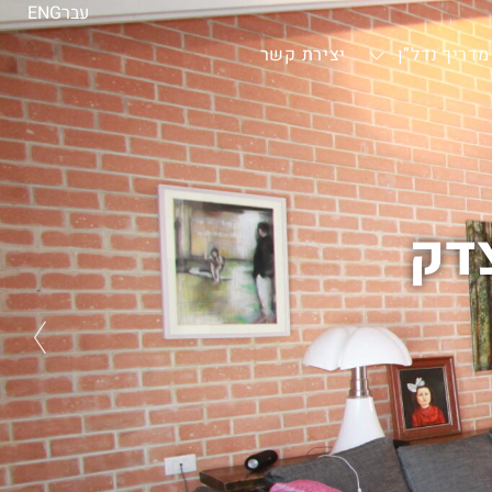
עבר
ENG
מדריך נדל”ן
יצירת קשר
צדק