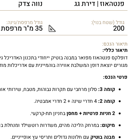
פנטהאוז | דירת גג
נווה צדק
גודל (שטח בנוי):
גודל מרפסת/גינה:
200
35 מ"ר מרפסת
תיאור הנכס:
תיאור כללי:
דופלקס פנטהאוז מפואר במבנה בוטיק ייחודי בתכנון האדריכל גידי
מגורים יוצאת דופן המשלבת אווירה בוהמיינית עם אדריכלות מוד
פרטי הנכס:
קומה 3:
סלון מרחבי עם תקרות גבוהות, מטבח, שירותי אור
קומה 2:
4 חדרי שינה + 2 חדרי אמבטיה.
2 חניות פרטיות + מחסן
בחניון תת-קרקעי.
מיקום:
במרחק הליכה מהים, משדרות רוטשילד ומנחלת בני
מבנה בוטיק
עם חלונות גדולים ותריסי עץ אופייניים.