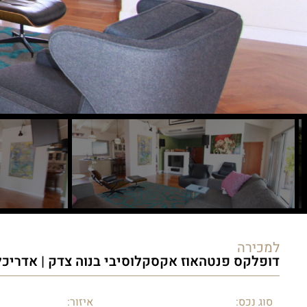
למכירה
דופלקס פנטהאוז אקסקלוסיבי בנוה צדק | אדריכל ג
סוג נכס:
איזור: