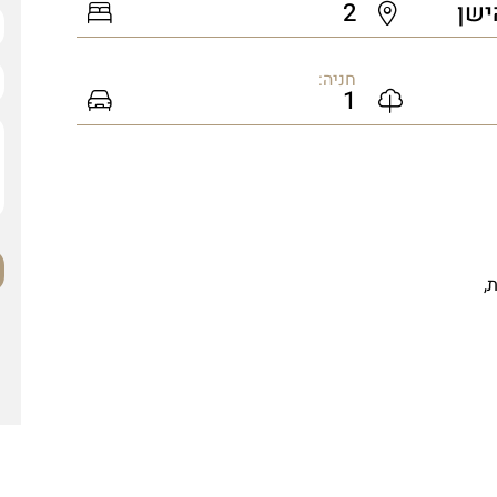
ישן
2
חניה:
1
,