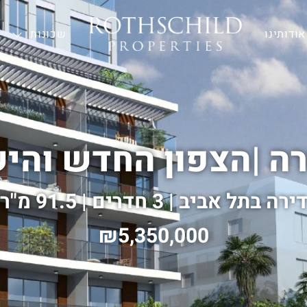
אודותינו
—
שכונות
רה
|
הצפון החדש והיש
ירה בתל אביב | 3 חדרים | 91.5 מ"ר
5,350,000