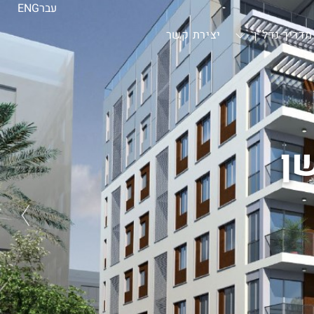
עבר
ENG
מדריך נדל”ן
יצירת קשר
ן