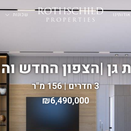
אודותינו
—
שכונות
 גן
|
הצפון החדש והי
3 חדרים | 156 מ"ר
6,490,000