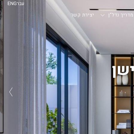
עבר
ENG
מדריך נדל”ן
יצירת קשר
שן