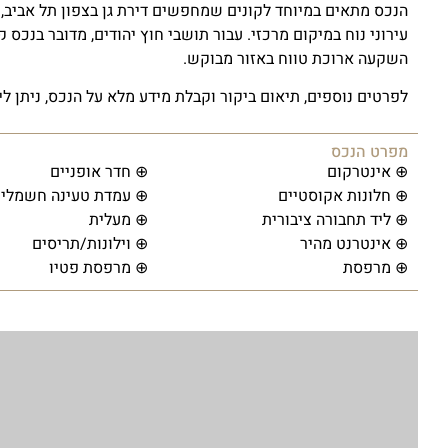
הנכס מתאים במיוחד לקונים שמחפשים דירת גן בצפון תל אביב, 
עירוני נוח במיקום מרכזי. עבור תושבי חוץ יהודים, מדובר בנכס
השקעה ארוכת טווח באזור מבוקש.
לפרטים נוספים, תיאום ביקור וקבלת מידע מלא על הנכס, ניתן ליצור קשר עם perties
מפרט הנכס
⊕ אינטרקום
⊕ חדר אופניים
⊕ חלונות אקוסטיים
⊕ עמדת טעינה חשמלית
⊕ ליד תחבורה ציבורית
⊕ מעלית
⊕ אינטרנט מהיר
⊕ וילונות/תריסים
⊕ מרפסת
⊕ מרפסת פטיו