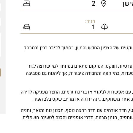
ישן
2
חניה:
1
ילה 8 בתל אביב, ברחובות השקטים של הצפון החדש והישן, בסמוך לכיכר רבין ובמרחק
 פרטיות ושקט. המיקום מתאים במיוחד למי שרוצה לגור
 מסעדות, בתי קפה ותחבורה ציבורית, אך ליהנות גם מסביבה
ללת כ־81 מ״ר בנוי וחצר פרטית מרווחת של כ־74.5 מ״ר, עם אפשרות לג׳קוזי או בריכת זרמים. החצר מעניקה לדירה
 אזור משחקים, גינה ירוקה או מרחב שקט בלב העיר.
צה פרטי, חדר אורחים עם חדר רחצה נוסף, תכנון נוח ומואר, וחניה
תפים, חניון מרווח, חדרי אופניים והכנה לטעינה חשמלית