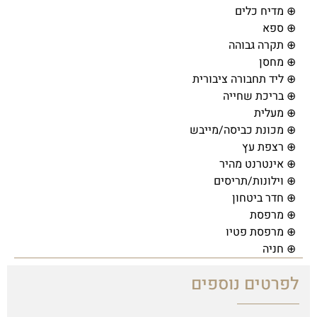
⊕ מדיח כלים
⊕ ספא
⊕ תקרה גבוהה
⊕ מחסן
⊕ ליד תחבורה ציבורית
⊕ בריכת שחייה
⊕ מעלית
⊕ מכונת כביסה/מייבש
⊕ רצפת עץ
⊕ אינטרנט מהיר
⊕ וילונות/תריסים
⊕ חדר ביטחון
⊕ מרפסת
⊕ מרפסת פטיו
⊕ חניה
לפרטים נוספים