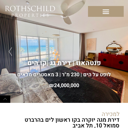
פנטהאוז | דירת גג
|
קו הים
לופט על הים | 230 מ"ר | 3 מאסטרים מלאים
24,000,000
למכירה
דירת מגה יוקרה בקו ראשון לים בהרברט
סמואל 10, תל אביב