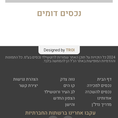
נכסים דומים
Designed by
TROI
2024 כל הזכויות על תוכן האתר שמורות לרוטשילד נכסים בע״מ. כל התמונות
וההדמיות המופיעות באתר הנ"ל הן להמחשה בלבד.
דף הבית
נווה צדק
הצהרת נגישות
נכסים למכירה
קו הים
יצירת קשר
נכסים להשכרה
לב העיר ורוטשילד
אודותינו
הצפון החדש
מדריך נדל"ן
והישן
עקבו אחרינו ברשתות החברתיות