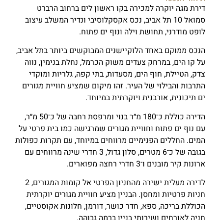
דירת מגה יוקרה למכירה בקו ראשון לים ברחוב הרברט
סמואל 10 תל אביב, נכס אקסקלוסיבי ונדיר המשלב עיצוב
לופט מודרני, תחושת וילה ונוף ים פתוח.
הנכס ממוקם באחד הלוקיישנים המבוקשים ביותר בתל אביב,
על קו הים, במרחק צעדים משוק הכרמל, נחלת בנימין, נווה
צדק, הטיילת, חוף הים, מסעדות, בתי קפה, גלריות ומוקדי
התרבות והבילוי של העיר. זהו מיקום שמציע חוויית מגורים
ים תיכונית, אורבנית ויוקרתית במיוחד.
הדירה כוללת כ־180 מ״ר בנוי ומרפסת רחבה של כ־50 מ״ר,
עם נוף ים פתוח וחוויית מגורים שמרגישה כמו בית פרטי על
המים. החללים הפנימיים מרווחים במיוחד, עם תקרות כפולות
בגובה של כ־6 מטרים, סלון גדול, 3 חדרי שינה מרווחים עם
ארונות קיר מובנים ו־3 חדרי רחצה מפוארים.
לדירה מעלית ישירה מהחניון הפרטי אל קומות המגורים, 2
חניות פרטיות ומחסן. הבניין מציע חוויית מגורים יוקרתית
הכוללת בריכה, ספא, חדר כושר, דורמן, חלונות אקוסטיים,
חניה לאורחים ושירותי בניין ברמה גבוהה.