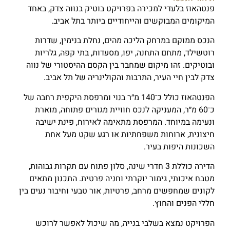
פנטהאוז בלעדי למכירה בפרויקט בוטיק בנווה צדק, באחד
המיקומים המבוקשים והייחודיים ביותר בתל אביב.
הנכס ממוקם במרחק הליכה מהים, נחלת בנימין, שדרות
רוטשילד, מתחם התחנה, יפו, מסעדות, בתי קפה, גלריות
ובוטיקים. זהו מיקום שמחבר בין הקסם ההיסטורי של נווה
צדק לבין חיי העיר, התרבות והקולינריה של תל אביב.
הפנטהאוז כולל כ־140 מ״ר בנוי ומרפסת היקפית רחבה של
כ־60 מ״ר, המעניקה לנכס חוויית מגורים פתוחה, מוארת
ונעימה במיוחד. המרפסת מתאימה לאירוח, פינת ישיבה
חיצונית, ארוחות משפחתיות או רגע שקט מעל אחת
השכונות היפות בעיר.
הדירה כוללת 3 חדרי שינה, סלון פתוח עם תקרות גבוהות,
מטבח איכותי, גימור יוקרתי וחניה פרטית. התכנון מתאים
לקונים שמחפשים מרחב, פרטיות, אור טבעי וחיבור נעים בין
חללי הפנים והחוץ.
הפרויקט נמצא בשלבי בנייה, מה שיכול לאפשר לרוכש