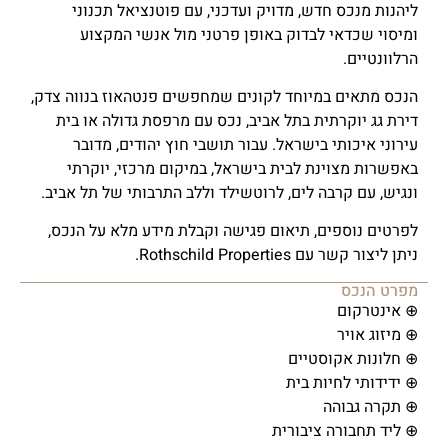
ליהנות מנכס חדש, מדויק ועדכני, עם פוטנציאל תכנוני
ומיסוי שכדאי לבדוק באופן פרטני מול אנשי המקצוע
הרלוונטיים.
הנכס מתאים במיוחד לקונים שמחפשים פנטהאוז בנווה צדק,
דירת גג יוקרתית בתל אביב, נכס עם מרפסת גדולה או בית
עירוני איכותי בישראל. עבור תושבי חוץ יהודים, מדובר
באפשרות מצוינת לבית בישראל, במיקום מרכזי, יוקרתי
ונגיש, עם קרבה לים, לרוטשילד וללב התרבותי של תל אביב.
לפרטים נוספים, תיאום פגישה וקבלת מידע מלא על הנכס,
ניתן ליצור קשר עם Rothschild Properties.
מפרט הנכס
⊕ אינטרקום
⊕ מיזוג אויר
⊕ חלונות אקוסטיים
⊕ ידידותי לחיות בית
⊕ תקרה גבוהה
⊕ ליד תחבורה ציבורית