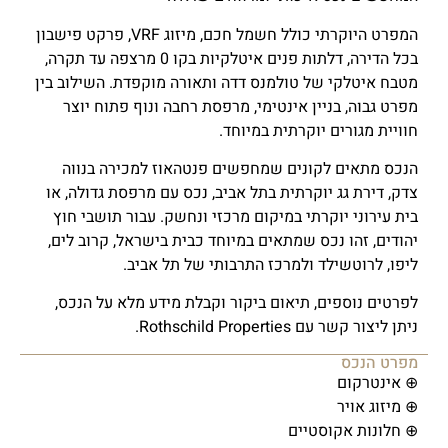
המפרט היוקרתי כולל חשמל חכם, מיזוג VRF, פרקט פישבון
בכל הדירה, דלתות פנים איטלקיות בקו 0 מרצפה עד תקרה,
מטבח איטלקי של טולמנס דדה ותאורה מוקפדת. השילוב בין
מפרט גבוה, בניין אינטימי, מרפסת רחבה ונוף פתוח יוצר
חוויית מגורים יוקרתית במיוחד.
הנכס מתאים לקונים שמחפשים פנטהאוז למכירה בנווה
צדק, דירת גג יוקרתית בתל אביב, נכס עם מרפסת גדולה, או
בית עירוני יוקרתי במיקום מרכזי ונחשק. עבור תושבי חוץ
יהודים, זהו נכס שמתאים במיוחד כבית בישראל, קרוב לים,
ליפו, לרוטשילד ולמרכז התרבותי של תל אביב.
לפרטים נוספים, תיאום ביקור וקבלת מידע מלא על הנכס,
ניתן ליצור קשר עם Rothschild Properties.
מפרט הנכס
⊕ אינטרקום
⊕ מיזוג אויר
⊕ חלונות אקוסטיים