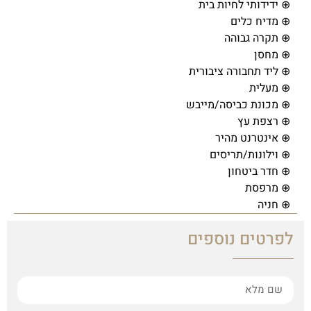
⊕ ידידותי לחיות בית
⊕ מדיח כלים
⊕ תקרה גבוהה
⊕ מחסן
⊕ ליד תחבורה ציבורית
⊕ מעלית
⊕ מכונת כביסה/מייבש
⊕ רצפת עץ
⊕ אינטרנט מהיר
⊕ וילונות/תריסים
⊕ חדר ביטחון
⊕ מרפסת
⊕ חניה
לפרטים נוספים