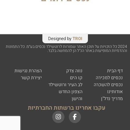
Designed by
TROI
2024 כל הזכויות על תוכן האתר שמורות לרוטשילד נכסים בע״מ. כל התמונות
וההדמיות המופיעות באתר הנ"ל הן להמחשה בלבד.
דף הבית
נווה צדק
הצהרת נגישות
נכסים למכירה
קו הים
יצירת קשר
נכסים להשכרה
לב העיר ורוטשילד
אודותינו
הצפון החדש
מדריך נדל"ן
והישן
עקבו אחרינו ברשתות החברתיות