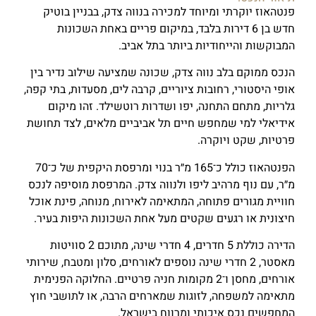
פנטהאוז יוקרתי ומיוחד למכירה בנווה צדק, בבניין בוטיק
חדש בן 6 דירות בלבד, במיקום פריים באחת השכונות
המבוקשות והייחודיות ביותר בתל אביב.
הנכס ממוקם בלב נווה צדק, שכונה שמציעה שילוב נדיר בין
אופי היסטורי, רחובות ציוריים, קרבה לים, מסעדות, בתי קפה,
גלריות, מתחם התחנה, יפו ושדרות רוטשילד. זהו מיקום
אידיאלי למי שמחפש חיים תל אביביים מלאים, לצד תחושת
פרטיות, שקט ויוקרה.
הפנטהאוז כולל כ־165 מ״ר בנוי ומרפסת היקפית של כ־70
מ״ר, עם נוף מרהיב ליפו ולנווה צדק. המרפסת מוסיפה לנכס
חוויית מגורים פתוחה, המתאימה לאירוח, מנוחה, פינת אוכל
חיצונית או רגעים שקטים מעל אחת השכונות היפות בעיר.
הדירה כוללת 5 חדרים, 4 חדרי שינה, מתוכם 2 סוויטות
מאסטר, 2 חדרי שינה נוספים לאורחים, סלון ומטבח, שירותי
אורחים, מחסן ו־2 מקומות חניה פרטיים. החלוקה הפנימית
מתאימה למשפחה, לזוגות שמארחים הרבה, או לתושבי חוץ
המחפשים נכס איכותי ומרווח בישראל.