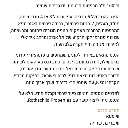
וכ־160 מ״ר מרפסות פרטיות עם בריכת שחייה.
הפנטהאוז כולל 5 חדרים, אפשרות ל־3 או 4 חדרי שינה,
ממ״ד, מעלית, 2 חניות פרטיות, בריכה פרטית ואזור ספא.
המרפסות הרחבות מעניקות חוויית מגורים פתוחה ומרשימה,
עם נוף פנורמי לקו הרקיע של תל אביב ומרחב אידיאלי
לאירוח, מנוחה וחיי יוקרה בלב העיר.
הנכס מתאים במיוחד לקונים שמחפשים פנטהאוז יוקרתי
ברוטשילד, דירת גג עם בריכה פרטית, נכס באוהאוס לשימור
או בית עירוני יוקרתי בישראל. עבור תושבי חוץ יהודים,
מדובר באפשרות יוצאת דופן לבית בישראל, במיקום מרכזי,
יוקרתי ונגיש, עם שטחי חוץ נדירים וערך ארוך טווח.
לפרטים נוספים, תיאום סיור פרטי וקבלת מידע מלא על
הנכס, ניתן ליצור קשר עם Rothschild Properties.
מפרט הנכס
⊕ ספא
⊕ בריכת שחייה