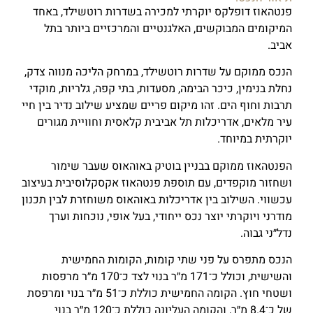
פנטהאוז דופלקס יוקרתי למכירה בשדרות רוטשילד, באחד
המיקומים המבוקשים, האלגנטיים והמרכזיים ביותר בתל
אביב.
הנכס ממוקם על שדרות רוטשילד, במרחק הליכה מנווה צדק,
נחלת בנימין, כיכר הבימה, מסעדות, בתי קפה, גלריות, מוקדי
תרבות וחוף הים. זהו מיקום פריים שמציע שילוב נדיר בין חיי
עיר מלאים, אדריכלות תל אביבית קלאסית וחוויית מגורים
יוקרתית במיוחד.
הפנטהאוז ממוקם בבניין בוטיק באוהאוס שעבר שימור
ושחזור מוקפדים, עם תוספת פנטהאוז אקסקלוסיבית בעיצוב
עכשווי. השילוב בין אדריכלות באוהאוס משוחזרת לבין תכנון
מודרני ויוקרתי יוצר נכס ייחודי, בעל אופי, נוכחות וערך
נדל״ני גבוה.
הנכס מתפרס על פני שתי קומות, הקומות החמישית
והשישית, וכולל כ־171 מ״ר בנוי לצד כ־170 מ״ר מרפסות
ושטחי חוץ. הקומה החמישית כוללת כ־51 מ״ר בנוי ומרפסת
של כ־8.4 מ״ר, והקומה העליונה כוללת כ־120 מ״ר בנוי