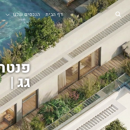
דף הבית
הנכסים שלנו
פנטהא
גג
|