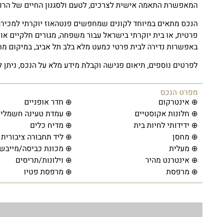
המאפשרת התאמה אישית לצרכים, לטעם ולסגנון החיים של הרו
הנכס מתאים במיוחד לקונים שמחפשים פנטהאוז יוקרתי למכירה ב
פרטית, או בית יוקרתי בישראל עבור משפחה, מגורים חלקיים או 
באפשרות נדירה לבית פרטי כמעט מלא בלב תל אביב, במיקום מרכזי
לפרטים נוספים, תיאום פגישה וקבלת מידע מלא על הנכס, ניתן ליצור קשר עם erties
מפרט הנכס
⊕ אינטרקום
⊕ חדר אופניים
⊕ חלונות אקוסטיים
⊕ עמדת טעינה חשמלית
⊕ ידידותי לחיות בית
⊕ מדיח כלים
⊕ מחסן
⊕ ליד תחבורה ציבורית
⊕ מעלית
⊕ מכונת כביסה/מייבש
⊕ אינטרנט מהיר
⊕ וילונות/תריסים
⊕ מרפסת
⊕ מרפסת פטיו