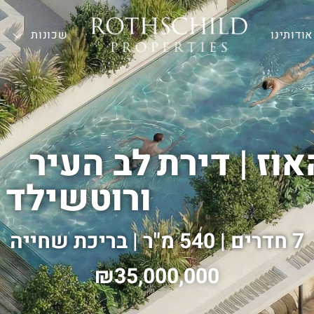
אודותינו
—
שכונות
וז | דירת
לב העיר
ורוטשילד
7 חדרים | 540 מ"ר | בריכת שחייה
35,000,000