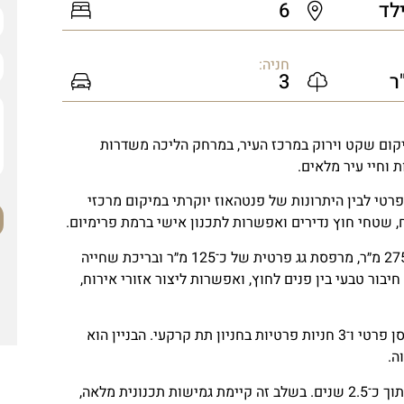
לד
6
חניה:
3
האוז נדירה למכירה בלב תל אביב, ברחוב קצנלסון 4, במיקום שקט וירוק במרכז העיר, במרחק הליכה משדרות
ת וחיי עיר מלאים.
פרטי לבין היתרונות של פנטהאוז יוקרתי במיקום מרכזי
 שטחי חוץ נדירים ואפשרות לתכנון אישי ברמת פרימיום.
הפנטהאוז כולל כ־262 מ״ר בנוי, מרפסות היקפיות בשטח של כ־275 מ״ר, מרפסת גג פרטית של כ־125 מ״ר ובריכת שחייה
חדר, חיבור טבעי בין פנים לחוץ, ואפשרות ליצור אזורי אירוח,
הנכס כולל 7 חדרים, 6 חדרי שינה, ממ״ד, פטיו, אזור גג פרטי, מחסן פרטי ו־3 חניות פרטיות בחניון תת קרקעי. הבניין הוא
הפרויקט צפוי להתחיל בבנייה בקיץ 2026, עם מסירה משוערת בתוך כ־2.5 שנים. בשלב זה קיימת גמישות תכנונית מלאה,