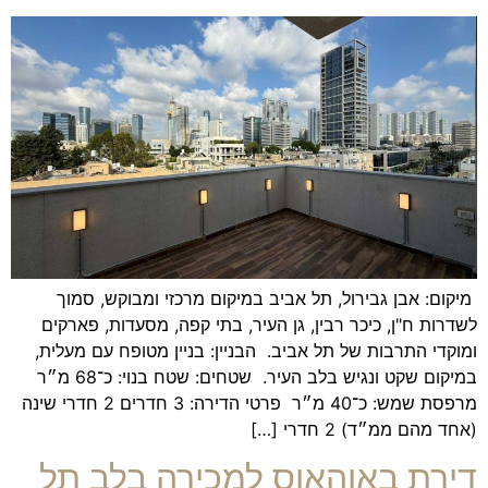
מיקום: אבן גבירול, תל אביב במיקום מרכזי ומבוקש, סמוך
לשדרות ח"ן, כיכר רבין, גן העיר, בתי קפה, מסעדות, פארקים
ומוקדי התרבות של תל אביב. הבניין: בניין מטופח עם מעלית,
במיקום שקט ונגיש בלב העיר. שטחים: שטח בנוי: כ־68 מ״ר
מרפסת שמש: כ־40 מ״ר פרטי הדירה: 3 חדרים 2 חדרי שינה
(אחד מהם ממ״ד) 2 חדרי […]
דירת באוהאוס למכירה בלב תל