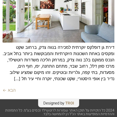
דירת גן דופלקס יוקרתית למכירה בנווה צדק, ברחוב שקט
ומקסים באחת השכונות היוקרתיות והמבוקשות ביותר בתל אביב.
הנכס ממוקם בלב נווה צדק, במרחק הליכה משדרות רוטשילד,
מרכז סוזן דלל, רחוב שבזי, מתחם התחנה, יפו, חוף הים,
מסעדות, בתי קפה, גלריות ובוטיקים. זהו מיקום שמציע שילוב
נדיר בין אופי היסטורי, שקט שכונתי, יוקרה וחיי עיר תל […]
הבא
←
Designed by
TROI
2024 כל הזכויות על תוכן האתר שמורות לרוטשילד נכסים בע״מ. כל התמונות
וההדמיות המופיעות באתר הנ"ל הן להמחשה בלבד.