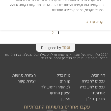
המיקומים המבוקשים והייחודיים בעיר. הדירה ממוקמת בקומה גבוהה
במגדל יוקרתי, במרחק הליכה משכונת
קרא עוד »
2
1
Designed by
TROI
2024 כל הזכויות על תוכן האתר שמורות לרוטשילד נכסים בע״מ. כל התמונות
וההדמיות המופיעות באתר הנ"ל הן להמחשה בלבד.
דף הבית
נווה צדק
הצהרת נגישות
נכסים למכירה
קו הים
יצירת קשר
נכסים להשכרה
לב העיר ורוטשילד
אודותינו
הצפון החדש
מדריך נדל"ן
והישן
עקבו אחרינו ברשתות החברתיות