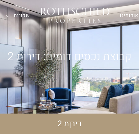
אודותינו
—
שכונות
קבוצת נכסים דומים: דירןת 2
דירןת 2