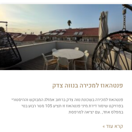
פנטהאוז למכירה בנווה צדק
פנטהאוז למכירה בשכונת נווה צדק ברחוב אמזלג המבוקש וההיסטורי
בפרויקט שימור דירת מיני פנטהאוז זו תציע 105 מטר רבוע בנוי
במפלס אחד, .עם יציאה למרפסת
קרא עוד »