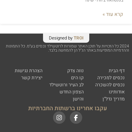
בפנטהאוז 2 חדרי שינה
קרא עוד »
Designed by
TROI
2024 כל הזכויות על תוכן האתר שמורות לרוטשילד נכסים בע״מ. כל התמונות
וההדמיות המופיעות באתר הנ"ל הן להמחשה בלבד.
דף הבית
נווה צדק
הצהרת נגישות
נכסים למכירה
קו הים
יצירת קשר
נכסים להשכרה
לב העיר ורוטשילד
אודותינו
הצפון החדש
מדריך נדל"ן
והישן
עקבו אחרינו ברשתות החברתיות