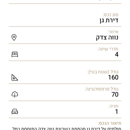
סוג נכס:
דירת גן
איזור:
נווה צדק
חדרי שינה:
4
גודל (שטח בנוי):
160
גודל מרפסת/גינה:
70
חניה:
1
תיאור הנכס:
חולמים על דירת גן מהממת בשכונת נווה צדק התוססת בתל