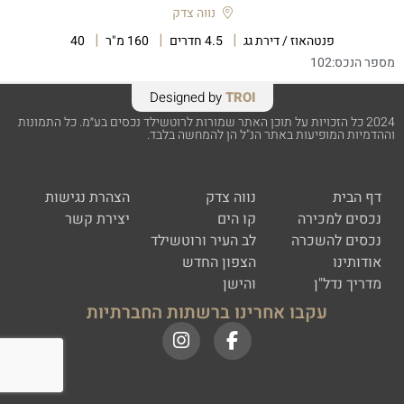
נווה צדק
פנטהאוז / דירת גג
4.5 חדרים
160 מ"ר
40
מספר הנכס:
102
Designed by
TROI
2024 כל הזכויות על תוכן האתר שמורות לרוטשילד נכסים בע״מ. כל התמונות
וההדמיות המופיעות באתר הנ"ל הן להמחשה בלבד.
דף הבית
נווה צדק
הצהרת נגישות
נכסים למכירה
קו הים
יצירת קשר
נכסים להשכרה
לב העיר ורוטשילד
אודותינו
הצפון החדש
מדריך נדל"ן
והישן
עקבו אחרינו ברשתות החברתיות