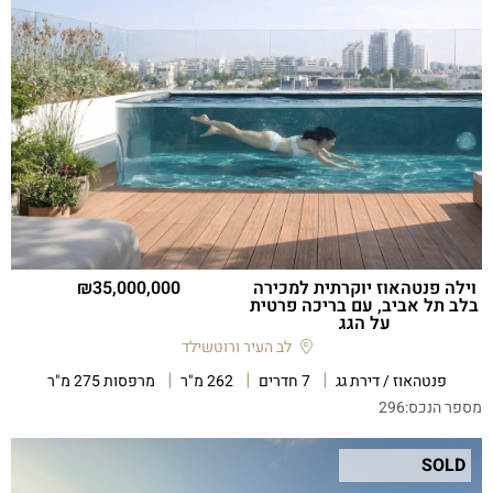
וילה פנטהאוז יוקרתית למכירה
35,000,000
בלב תל אביב, עם בריכה פרטית
על הגג
לב העיר ורוטשילד
פנטהאוז / דירת גג
7 חדרים
262 מ"ר
מרפסות 275 מ"ר
מספר הנכס:
296
SOLD