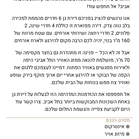
אביב? אל תחפש עוד!
אנו נרגשים להציג בפניכם דירת גן 6 חדרים מהממת למכירה
בלב נווה צדק. דירה מפוארת זו כוללת 4 חדרי שינה, 2
סלונים, 2 חדרי רחצה ושירותי אורחים. עם שטח מרווח של
160 מ"ר בנוי, יהיה לכם הרבה מקום להירגע ולארח אורחים.
אבל זה לא הכל – פנינה זו מתהדרת גם בחצר מקסימה של
70 מ"ר, מושלמת להנאה ממזג האוויר התל אביבי היפה
ולאירוח מפגשים באוויר הפתוח. דמיינו לעצמכם ללגום את
הקפה של הבוקר או להירגע אחרי יום ארוך מוקף בירק שופע
ואוויר צח ממש בנוחות של הבית שלכם.
אל תפספסו את ההזדמנות המדהימה הזו לבעלות על דירת גן
באחת השכונות המבוקשות ביותר בתל אביב. צרו קשר עוד
היום לקביעת צפייה והגשמת החלום שלכם.
מפרט הנכס
⊕ אינטרקום
⊕ מיזוג אויר