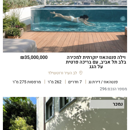
וילה פנטהאוז יוקרתית למכירה
35,000,000
בלב תל אביב, עם בריכה פרטית
על הגג
לב העיר ורוטשילד
פנטהאוז / דירת גג
7 חדרים
262 מ"ר
מרפסות 275 מ"ר
מספר הנכס:
296
נמכר