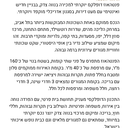
פנטהאוז דופלקס יוקרתי למכירה בנווה צדק, בבניין חדיש
ואינטימי עם מעט דירות, בסגנון אדריכלי מוקפד ויוקרתי.
הנכס ממוקם באחת השכונות המבוקשות ביותר בתל אביב,
במרחק הליכה מהים, שדרות רוטשילד, מתחם התחנה, מרכז
סוזן דלל, יפו, מסעדות, בתי קפה, גלריות ומוקדי תרבות. זהו
מיקום שמציע שילוב נדיר בין אופי היסטורי, שקט שכונתי
וחוויית מגורים עירונית ברמה גבוהה.
הפנטהאוז מתפרס על פני שתי קומות, בשטח בנוי של כ־160
מ״ר, עם מרפסת של כ־40 מ״ר. בקומת האירוח ממוקמים סלון
ומטבח בחלל פתוח, תקרות גבוהות ויציאה ישירה למרפסת
עם בריכה. בקומת המגורים נמצאים 3 חדרי שינה, 3 חדרי
רחצה, חלל משפחה ומרפסות לכל חלל.
התכנון הדופלקסי מעניק תחושת בית פרטי, עם הפרדה נוחה
בין אירוח, משפחה ופרטיות. השילוב בין תקרות גבוהות, חללי
חוץ, בריכה ומיקום מרכזי בנווה צדק יוצר נכס יוקרתי
במיוחד, שמתאים גם למגורים מלאים וגם כבית נופש איכותי
בישראל.