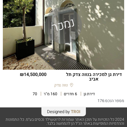
דירת גן למכירה בנווה צדק תל
14,500,000
אביב
נווה צדק
דירת גן
6 חדרים
160 מ"ר
70
מספר הנכס:
176
Designed by
TROI
2024 כל הזכויות על תוכן האתר שמורות לרוטשילד נכסים בע״מ. כל התמונות
וההדמיות המופיעות באתר הנ"ל הן להמחשה בלבד.