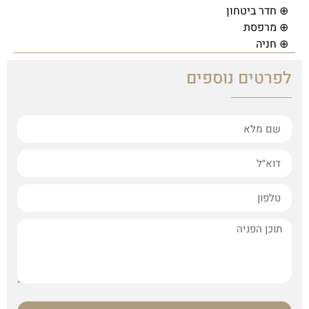
⊕ חדר ביטחון
⊕ מרפסת
⊕ חניה
לפרטים נוספים